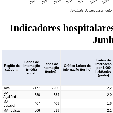
2008/06
2010/06
2012/06
2014/06
2016/06
2018/06
2020/0
Ano/mês de processamento
Indicadores hospitalare
Junh
Leitos de
Leitos de
Leitos de
internação
Região de
internação
Gráfico Leitos de
internação
por 1.000
saúde
(média
internação (junho)
(junho)
habitantes
anual)
(junho)
Total
15.177
15.256
2,2
MA,
530
534
2,0
Açailândia
MA,
407
409
1,6
Bacabal
MA, Balsas
506
519
2,1