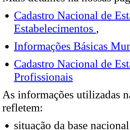
MA, Altamira do
-
Maranhão
Cadastro Nacional de Est
MA, Alto Alegre
Estabelecimentos
,
50
do Maranhão
Informações Básicas Mun
MA, Alto Alegre
43
do Pindaré
Cadastro Nacional de Est
MA, Alto
Profissionais
30
Parnaíba
As informações utilizadas n
MA, Amapá do
14
Maranhão
refletem:
MA, Amarante
situação da base nacion
79
do Maranhão