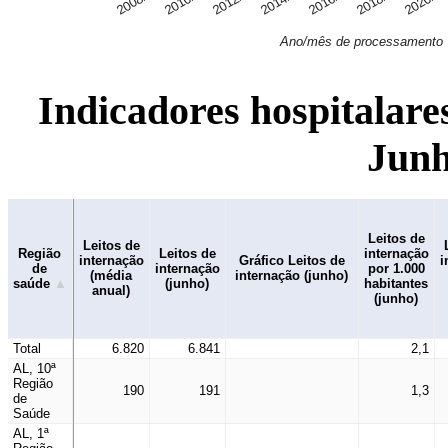
2008/06
2010/06
2012/06
2014/06
2016/06
2018/06
2020/0
Ano/mês de processamento
Indicadores hospitalare
Junh
Leitos de
Leitos de
Região
Leitos de
internação
internação
Gráfico Leitos de
i
de
internação
por 1.000
(média
internação (junho)
saúde
(junho)
habitantes
anual)
(junho)
Total
6.820
6.841
2,1
AL, 10ª
Região
190
191
1,3
de
Saúde
AL, 1ª