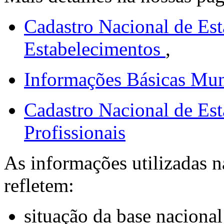
Antônio
AL, Barra de
Cadastro Nacional de Est
-
São Miguel
Estabelecimentos
,
AL, Batalha
35
Informações Básicas Mun
AL, Belém
-
AL, Belo
Cadastro Nacional de Est
-
Monte
Profissionais
AL, Boca da
14
As informações utilizadas n
Mata
AL,
refletem:
-
Branquinha
situação da base nacion
AL,